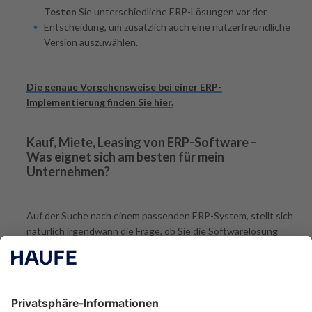
Testen
Sie unterschiedliche ERP-Lösungen vor der
Entscheidung, um zusätzlich auch eine nutzerfreundliche
Version auszuwählen.
Die genaue Vorgehensweise bei einer ERP-
Implementierung finden Sie hier.
Kauf, Miete, Leasing von ERP-Software –
Was eignet sich am besten für mein
Unternehmen?
Auf der Suche nach einem passenden ERP-System, stellt sich
natürlich irgendwann die Frage, ob Sie die Softwarelösung
kaufen, mieten oder leasen möchten. Wir haben die
wichtigsten Vor- und Nachteile zusammengefasst: